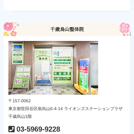
ビ
ゲ
ー
千歳烏山整体院
シ
ョ
ン
〒157-0062
東京都世田谷区南烏山6-4-14 ライオンズステーションプラザ
千歳烏山1階
03-5969-9228